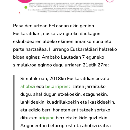
Pasa den urtean EH osoan ekin genion
Euskaraldiari, euskaraz egiteko daukagun
eskubidearen aldeko ekimen amankomuna eta
parte hartzailea. Hurrengo Euskaraldiari heltzeko
bidea eginez, Arabako Lautadan 7 eguneko
simulakroa egingo dugu urriaren 21etik 27ra:
Simulakroan, 2018ko Euskaraldian bezala,
ahobizi
edo
belarriprest
izaten jarraituko
dugu, ahal dugun etxekoekin, ezagunekin,
lankideekin, kuadrillakoekin eta ikaskideekin,
eta edizio berri honetan entitateek sortuko
dituzten
arigune
berrietako kide guztiekin.
Ariguneetan belarriprest eta ahobizi izatea