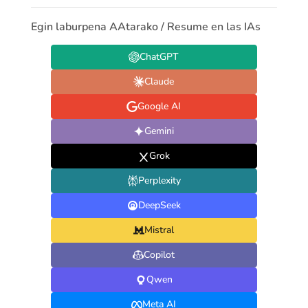
Egin laburpena AAtarako / Resume en las IAs
ChatGPT
Claude
Google AI
Gemini
Grok
Perplexity
DeepSeek
Mistral
Copilot
Qwen
Meta AI