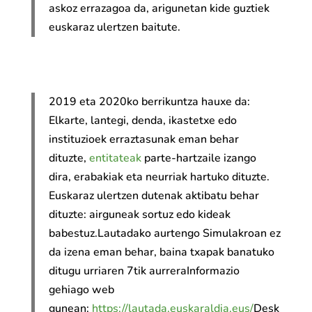
askoz errazagoa da, arigunetan kide guztiek
euskaraz ulertzen baitute.
2019 eta 2020ko berrikuntza hauxe da:
Elkarte, lantegi, denda, ikastetxe edo
instituzioek erraztasunak eman behar
dituzte,
entitateak
parte-hartzaile izango
dira, erabakiak eta neurriak hartuko dituzte.
Euskaraz ulertzen dutenak aktibatu behar
dituzte: airguneak sortuz edo kideak
babestuz.Lautadako aurtengo Simulakroan ez
da izena eman behar, baina txapak banatuko
ditugu urriaren 7tik aurreraInformazio
gehiago web
gunean:
https://lautada.euskaraldia.eus/
Desk