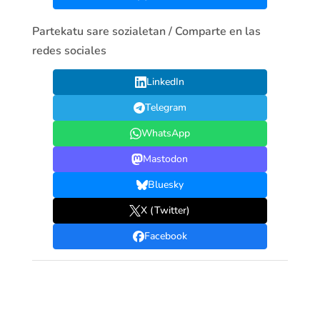
Partekatu sare sozialetan / Comparte en las
redes sociales
LinkedIn
Telegram
WhatsApp
Mastodon
Bluesky
X (Twitter)
Facebook