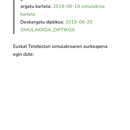
argatu kartela:
2019-06-19 simulakroa
kartela
Deskargatu diptikoa:
2019-06-20
SIMULAKROA_DIPTIKOA
Euskal Telebistan simulakroaren aurkezpena
egin dute: