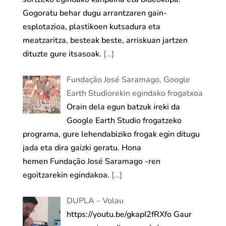
Gogoratu behar dugu arrantzaren gain-
esplotazioa, plastikoen kutsadura eta
meatzaritza, besteak beste, arriskuan jartzen
dituzte gure itsasoak.
[…]
Fundação José Saramago, Google
Earth Studiorekin egindako frogatxoa
Orain dela egun batzuk ireki da
Google Earth Studio frogatzeko
programa, gure lehendabiziko frogak egin ditugu
jada eta dira gaizki geratu. Hona
hemen Fundação José Saramago -ren
egoitzarekin egindakoa.
[…]
DUPLA – Volau
https://youtu.be/gkapI2fRXfo Gaur