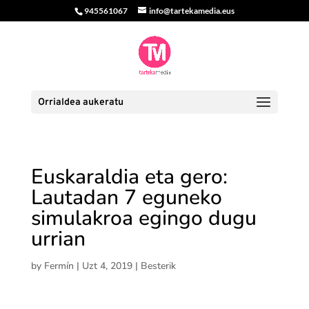
945561067
info@tartekamedia.eus
Orrialdea aukeratu
Euskaraldia eta gero:
Lautadan 7 eguneko
simulakroa egingo dugu
urrian
by
Fermín
|
Uzt 4, 2019
|
Besterik