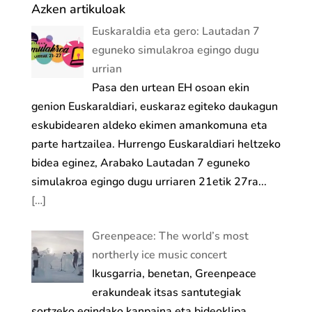
Azken artikuloak
Euskaraldia eta gero: Lautadan 7
eguneko simulakroa egingo dugu
urrian
Pasa den urtean EH osoan ekin
genion Euskaraldiari, euskaraz egiteko daukagun
eskubidearen aldeko ekimen amankomuna eta
parte hartzailea. Hurrengo Euskaraldiari heltzeko
bidea eginez, Arabako Lautadan 7 eguneko
simulakroa egingo dugu urriaren 21etik 27ra...
[…]
Greenpeace: The world’s most
northerly ice music concert
Ikusgarria, benetan, Greenpeace
erakundeak itsas santutegiak
sortzeko egindako kanpaina eta bideoklipa.