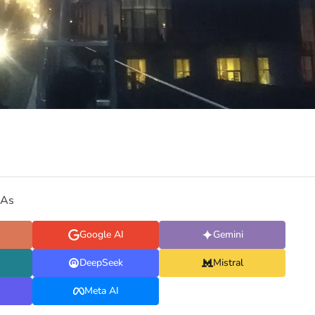
IAs
Google AI
Gemini
DeepSeek
Mistral
Meta AI