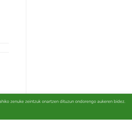
ahiko zenuke zeintzuk onartzen dituzun ondorengo aukeren bidez.