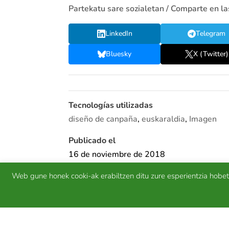
Partekatu sare sozialetan / Comparte en la
LinkedIn
Telegram
Bluesky
X (Twitter)
Tecnologías utilizadas
diseño de canpaña
,
euskaraldia
,
Imagen
Publicado el
16 de noviembre de 2018
Web gune honek cooki-ak erabiltzen ditu zure esperientzia hobe
←
25 Noviembre Día internacional contra la violen