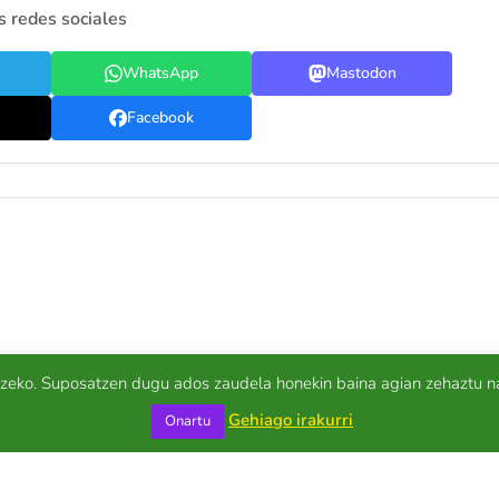
s redes sociales
WhatsApp
Mastodon
Facebook
tzeko. Suposatzen dugu ados zaudela honekin baina agian zehaztu n
Gehiago irakurri
Onartu
cia de genero