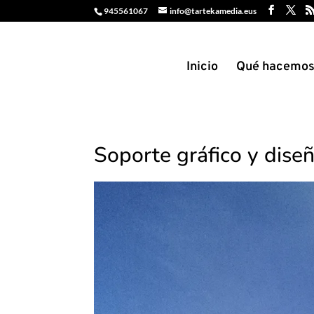
945561067
info@tartekamedia.eus
Inicio
Qué hacemo
Soporte gráfico y diseñ