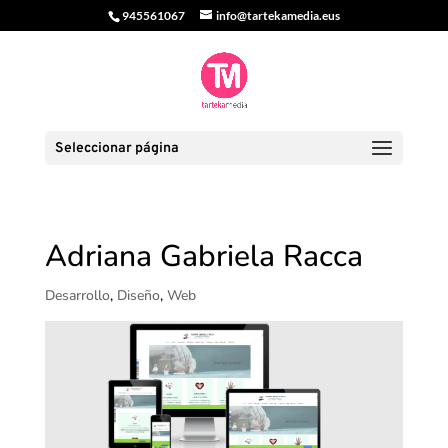
945561067
info@tartekamedia.eus
Seleccionar página
Adriana Gabriela Racca
Desarrollo
,
Diseño
,
Web