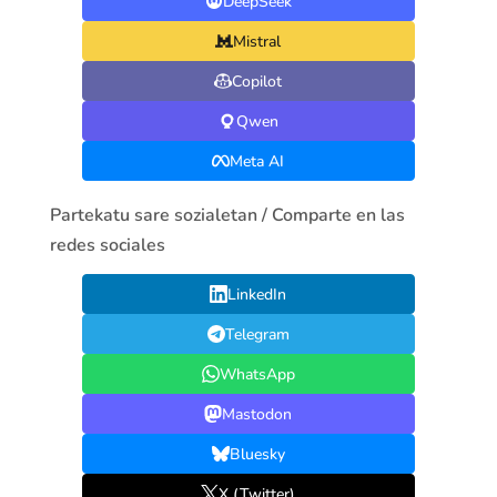
DeepSeek
Mistral
Copilot
Qwen
Meta AI
Partekatu sare sozialetan / Comparte en las
redes sociales
LinkedIn
Telegram
WhatsApp
Mastodon
Bluesky
X (Twitter)