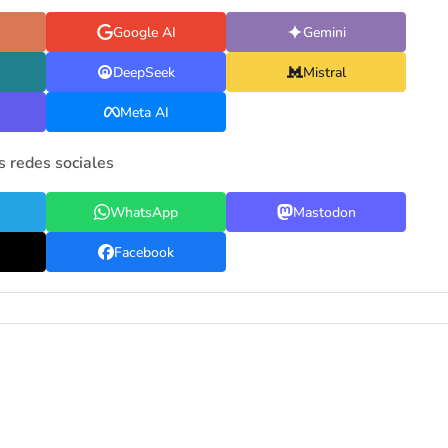
Google AI
Gemini
DeepSeek
Mistral
Meta AI
s redes sociales
WhatsApp
Mastodon
Facebook