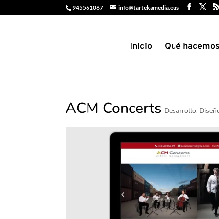
945561067
info@tartekamedia.eus
Inicio
Qué hacemo
ACM Concerts
Desarrollo
,
Diseñ