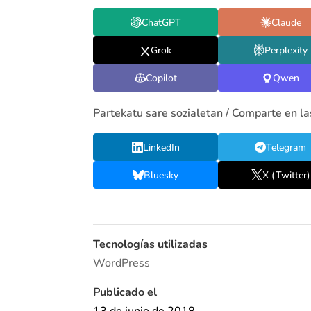
ChatGPT
Claude
Grok
Perplexity
Copilot
Qwen
Partekatu sare sozialetan / Comparte en la
LinkedIn
Telegram
Bluesky
X (Twitter)
Tecnologías utilizadas
WordPress
Publicado el