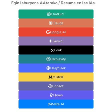
Egin laburpena AAtarako / Resume en las IAs
ChatGPT
Claude
Google AI
Gemini
Grok
Perplexity
DeepSeek
Mistral
Copilot
Qwen
Meta AI