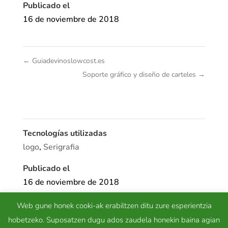
Publicado el
16 de noviembre de 2018
←
Guiadevinoslowcost.es
Soporte gráfico y diseño de carteles
→
Tecnologías utilizadas
logo
,
Serigrafia
Publicado el
16 de noviembre de 2018
Web gune honek cooki-ak erabiltzen ditu zure esperientzia
hobetzeko. Suposatzen dugu ados zaudela honekin baina agian
Diseño
,
Diseño e Identidad Corporativa
,
Diseño