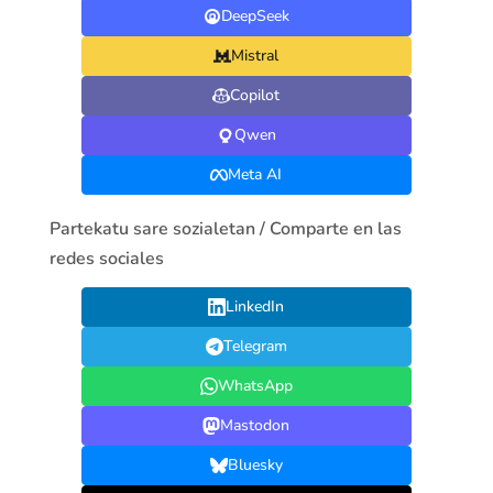
DeepSeek
Mistral
Copilot
Qwen
Meta AI
Partekatu sare sozialetan / Comparte en las
redes sociales
LinkedIn
Telegram
WhatsApp
Mastodon
Bluesky