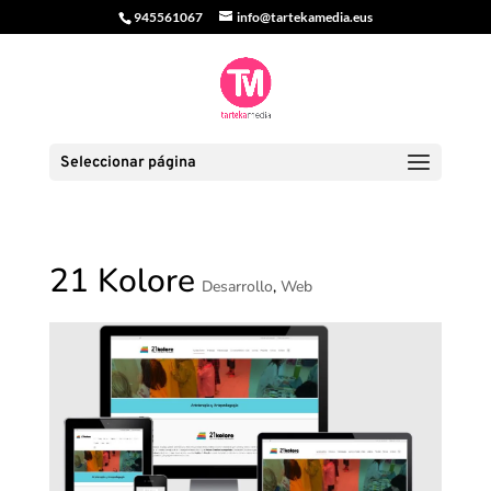
945561067
info@tartekamedia.eus
Seleccionar página
21 Kolore
Desarrollo
,
Web