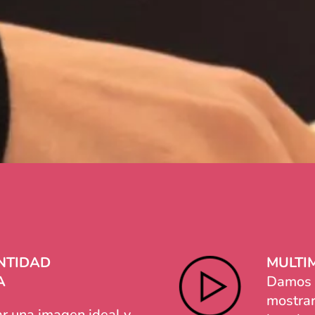
ENTIDAD
MULTI
A
Damos s
mostrar
ar una imagen ideal y