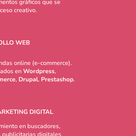
mentos gráficos que se
oceso creativo.
OLLO WEB
ndas online (e-commerce).
zados en
Wordpress
,
merce
,
Drupal
,
Prestashop
.
ARKETING DIGITAL
miento en buscadores,
publicitarias digitales