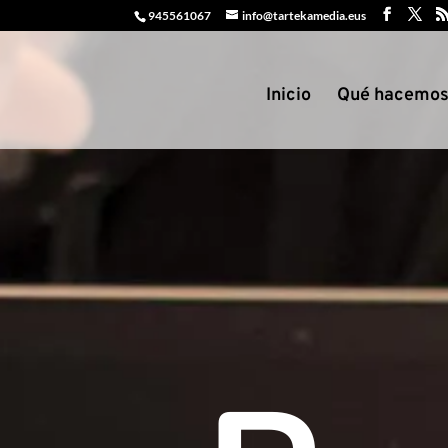
945561067
info@tartekamedia.eus
Inicio
Qué hacemo