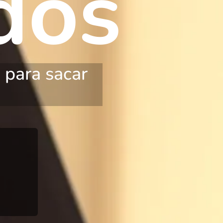
dos
 para sacar