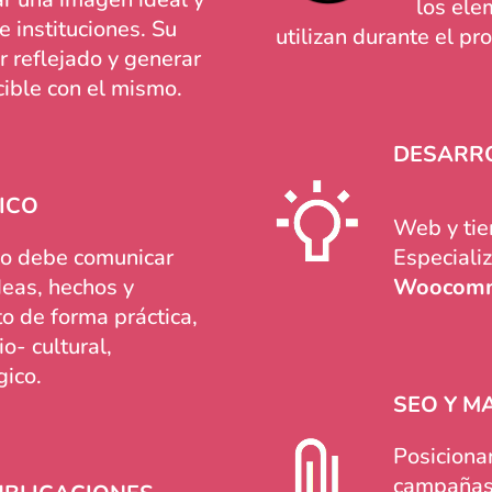
los ele
e instituciones. Su
utilizan durante el pr
r reflejado y generar
cible con el mismo.
DESARR
ICO
Web y tie
ico debe comunicar
Especiali
deas, hechos y
Woocom
o de forma práctica,
o- cultural,
gico.
SEO Y M
Posiciona
campañas 