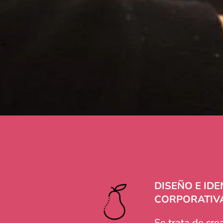
DISEÑO E ID
CORPORATIV
Se trata de cre