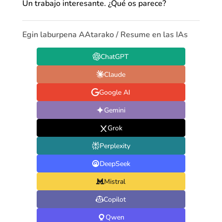
Un trabajo interesante. ¿Qué os parece?
Egin laburpena AAtarako / Resume en las IAs
ChatGPT
Claude
Google AI
Gemini
Grok
Perplexity
DeepSeek
Mistral
Copilot
Qwen