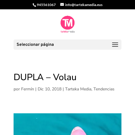
945561067
info@tartekamedia.eus
Seleccionar página
DUPLA – Volau
por
Fermín
|
Dic 10, 2018
|
Tarteka Media
,
Tendencias