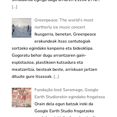
[…]
Greenpeace: The world’s most
northerly ice music concert
Ikusgarria, benetan, Greenpeace
erakundeak itsas santutegiak
sortzeko egindako kanpaina eta bideoklipa.
Gogoratu behar dugu arrantzaren gain-
esplotazioa, plastikoen kutsadura eta
meatzaritza, besteak beste, arriskuan jartzen
dituzte gure itsasoak.
[…]
Fundação José Saramago, Google
Earth Studiorekin egindako frogatxoa
Orain dela egun batzuk ireki da
Google Earth Studio frogatzeko