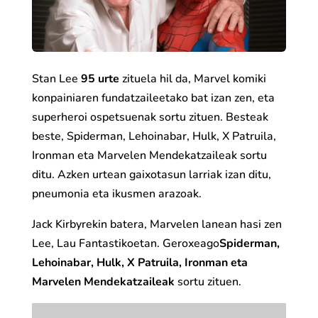
Stan Lee
95 urte
zituela hil da, Marvel komiki
konpainiaren fundatzaileetako bat izan zen, eta
superheroi ospetsuenak sortu zituen. Besteak
beste, Spiderman, Lehoinabar, Hulk, X Patruila,
Ironman eta Marvelen Mendekatzaileak sortu
ditu. Azken urtean gaixotasun larriak izan ditu,
pneumonia eta ikusmen arazoak.
Jack Kirbyrekin batera, Marvelen lanean hasi zen
Lee, Lau Fantastikoetan. Geroxeago
Spiderman,
Lehoinabar, Hulk, X Patruila, Ironman eta
Marvelen Mendekatzaileak
sortu zituen.