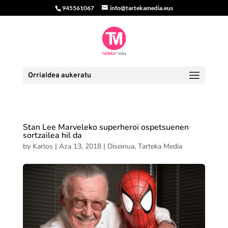
945561067
info@tartekamedia.eus
Orrialdea aukeratu
Stan Lee Marveleko superheroi ospetsuenen
sortzailea hil da
by
Karlos
|
Aza 13, 2018
|
Diseinua
,
Tarteka Media