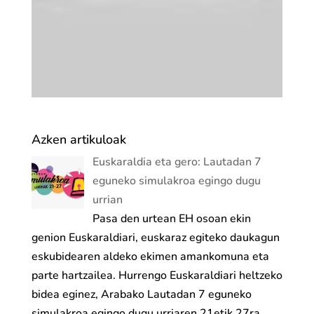
Azken artikuloak
Euskaraldia eta gero: Lautadan 7
eguneko simulakroa egingo dugu
urrian
Pasa den urtean EH osoan ekin
genion Euskaraldiari, euskaraz egiteko daukagun
eskubidearen aldeko ekimen amankomuna eta
parte hartzailea. Hurrengo Euskaraldiari heltzeko
bidea eginez, Arabako Lautadan 7 eguneko
simulakroa egingo dugu urriaren 21etik 27ra...